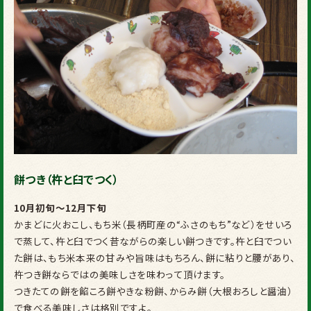
餅つき（杵と臼でつく）
10月初旬～12月下旬
かまどに火おこし、もち米（長柄町産の“ふさのもち”など）をせいろ
で蒸して、杵と臼でつく昔ながらの楽しい餅つきです。杵と臼でつい
た餅は、もち米本来の甘みや旨味はもちろん、餅に粘りと腰があり、
杵つき餅ならではの美味しさを味わって頂けます。
つきたての餅を餡ころ餅やきな粉餅、からみ餅（大根おろしと醤油）
で食べる美味しさは格別ですよ。