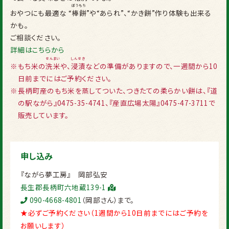
ぼうもち
おやつにも最適な “
棒餅
”や“あられ”、“かき餅”作り体験も出来る
かも。
ご相談ください。
詳細はこちらから
せんまい
しんせき
※
もち米の
洗米
、
浸漬
などの準備がありますので、一週間から10
日前までにはご予約ください。
※
長柄町産のもち米を蒸してついた、つきたての柔らかい餅は、『道
の駅ながら』0475-35-4741、『産直広場太陽』0475-47-3711で
販売しています。
申し込み
『ながら夢工房』 岡部弘安
長生郡長柄町六地蔵139-1
090-4668-4801
（岡部さん）まで。
★必ずご予約ください（1週間から10日前までにはご予約を
お願いします）