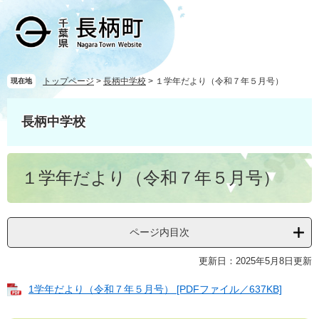
ペ
メ
ー
ニ
ジ
ュ
の
ー
先
を
頭
飛
トップページ
>
長柄中学校
>
１学年だより（令和７年５月号）
現在地
で
ば
す
し
長柄中学校
。
て
本
文
本
へ
１学年だより（令和７年５月号）
文
ページ内目次
更新日：2025年5月8日更新
1学年だより（令和７年５月号） [PDFファイル／637KB]