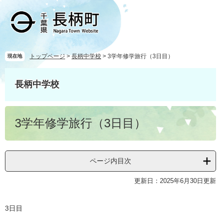
ペ
メ
ー
ニ
ジ
ュ
の
ー
先
を
頭
飛
トップページ
>
長柄中学校
>
3学年修学旅行（3日目）
現在地
で
ば
す
し
長柄中学校
。
て
本
文
本
へ
3学年修学旅行（3日目）
文
ページ内目次
更新日：2025年6月30日更新
3日目