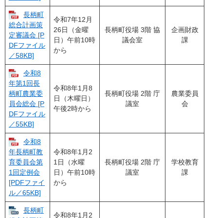
長柄町
令和7年12月
総合計画策
26日（金曜
長柄町役場 3階 協
企画財政
定審議会 [P
日）午前10時
議会室
課
DFファイル
から
／58KB]
令和8
年第1回長
令和8年1月8
長柄町役場 2階 庁
農業委員
柄町農業委
日（木曜日）
議室
会
員会総会 [P
午後2時から
DFファイル
／55KB]
令和8
令和8年1月2
年長柄町教
1日（水曜
長柄町役場 2階 庁
学校教育
育委員会第
日）午前10時
議室
課
1回定例会
から
[PDFファイ
ル／65KB]
長柄町
令和8年1月2