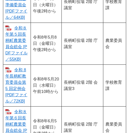
長柄町役場 2階 庁
学校教育
日（火曜日）
準備委員会
議室
課
午後2時から
[PDFファイ
ル／64KB]
令和８
年第５回長
令和8年5月8
長柄町役場 2階 庁
農業委員
柄町農業委
日（金曜日）
議室
会
員会総会 [P
午後2時から
DFファイル
／55KB]
令和 8
年長柄町教
令和8年5月20
長柄町役場 2階 会
学校教育
育委員会第
日（水曜日）
議室3
課
5 回定例会
午前10時から
[PDFファイ
ル／72KB]
令和８
年第６回長
令和8年6月5
長柄町役場 2階 庁
農業委員
柄町農業委
日（金曜日）
議室
会
員会総会 [P