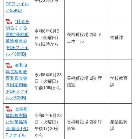
午後2時から
DFファイル
／55KB]
“社会を
明るくする
令和8年6月5
長柄町役場 2階 ミ
運動”長柄町
日（金曜日）
福祉課
ニホール
推進委員会
午後2時から
[PDFファイ
ル／68KB]
令和８
年長柄町教
令和8年6月23
長柄町役場 2階 庁
学校教育
育委員会第
日（火曜日）
議室
課
６回定例会
午前10時から
[PDFファイ
ル／60KB]
長柄町
令和8年6月23
鳥獣被害防
日（火曜日）
長柄町役場 2階 庁
産業振興
止対策協議
午後1時30分
議室
課
会 総会 [PD
から
Fファイル