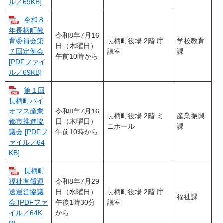
ル／69KB]
令和８
年長柄町教
令和8年7月16
長柄町役場 2階 庁
学校教育
育委員会第
日（木曜日）
議室
課
７回定例会
午前10時から
[PDFファイ
ル／69KB]
第１回
長柄町バイ
令和8年7月16
オマス産業
長柄町役場 2階 ミ
産業振興
日（木曜日）
都市推進協
ニホール
課
午前10時から
議会 [PDFフ
ァイル／64
KB]
長柄町
令和8年7月29
福祉有償運
日（水曜日）
長柄町役場 2階 庁
送運営協議
福祉課
午後1時30分
議室
会 [PDFファ
から
イル／64K