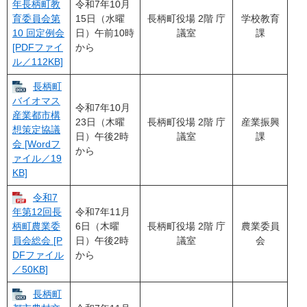
令和7年10月
年長柄町教
15日（水曜
長柄町役場 2階 庁
学校教育
育委員会第
日）午前10時
議室
課
10 回定例会
から
[PDFファイ
ル／112KB]
長柄町
バイオマス
令和7年10月
産業都市構
23日（木曜
長柄町役場 2階 庁
産業振興
想策定協議
日）午後2時
議室
課
会 [Wordフ
から
ァイル／19
KB]
令和7
令和7年11月
年第12回長
6日（木曜
長柄町役場 2階 庁
農業委員
柄町農業委
日）午後2時
議室
会
員会総会 [P
から
DFファイル
／50KB]
長柄町