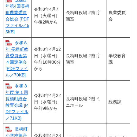
年第4回長柄
令和8年4月7
長柄町役場 2階 庁
農業委員
町農業委員
日（火曜日）
議室
会
会総会 [PDF
午後2時から
ファイル／5
5KB]
令和８
令和8年4月22
年 長柄町教
日（水曜日）
長柄町役場 2階 庁
学校教育
育委員会第
午前10時30分
議室
課
４回定例会
から
[PDFファイ
ル／70KB]
令和 8
年度 第１回
令和8年4月22
長柄町役場 2階 ミ
長柄町総合
日（水曜日）
総務課
ニホール
教育会議 [P
午前9時から
DFファイル
／71KB]
長柄町
令和8年4月28
小学校統合