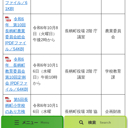
ファイル／6
1KB]
令和6
年 第10回
令和6年10月8
長柄町役場 2階 庁
農業委員
長柄町農業
日（火曜日）
議室
会
委員会総会
午後2時から
[PDFファイ
ル／54KB]
令和6
令和6年10月1
年 長柄町
6日（水曜
長柄町役場 2階 庁
学校教育
教育委員会
日）午前10時
議室
課
第10回定例
から
会 [PDFファ
イル／64KB]
第5回長
令和6年10月1
柄町小学校
6日（水曜
長柄町役場 3階 協
企画財政
のあり方検
日）午後3時2
議会室
課
討委員会 [P
0分から
DFファイル
メ
検