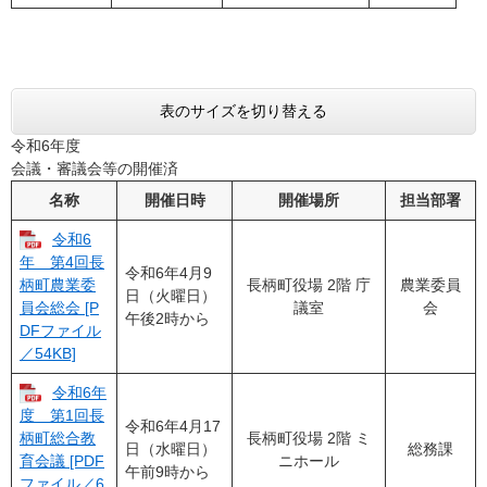
表のサイズを切り替える
令和6年度
会議・審議会等の開催済
名称
開催日時
開催場所
担当部署
令和6
年 第4回長
令和6年4月9
長柄町役場 2階 庁
農業委員
柄町農業委
日（火曜日）
議室
会
員会総会 [P
午後2時から
DFファイル
／54KB]
令和6年
度 第1回長
令和6年4月17
長柄町役場 2階 ミ
柄町総合教
日（水曜日）
総務課
ニホール
育会議 [PDF
午前9時から
ファイル／6