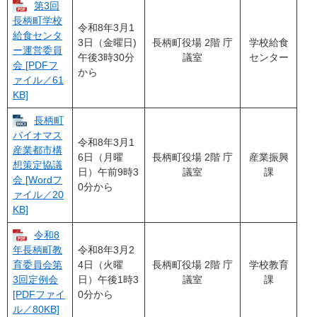
第3回
長柄町学校
令和8年3月1
給食センタ
3日（金曜日)
長柄町役場 2階 庁
学校給食
ー運営委員
午後3時30分
議室
センター
会 [PDFフ
から
ァイル／61
KB]
長柄町
バイオマス
令和8年3月1
産業都市構
6日（月曜
長柄町役場 2階 庁
産業振興
想策定協議
日）午前9時3
議室
課
会 [Wordフ
0分から
ァイル／20
KB]
令和8
令和8年3月2
年長柄町教
4日（火曜
長柄町役場 2階 庁
学校教育
育委員会第
日）午後1時3
議室
課
3回定例会
0分から
[PDFファイ
ル／80KB]