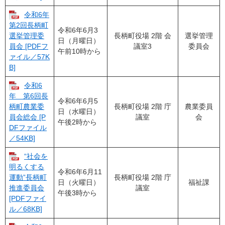
令和6年
第2回長柄町
令和6年6月3
長柄町役場 2階 会
選挙管理
選挙管理委
日（月曜日）
議室3
委員会
員会 [PDFフ
午前10時から
ァイル／57K
B]
令和6
年 第6回長
令和6年6月5
長柄町役場 2階 庁
農業委員
柄町農業委
日（水曜日）
議室
会
員会総会 [P
午後2時から
DFファイル
／54KB]
“社会を
明るくする
令和6年6月11
長柄町役場 2階 庁
運動”長柄町
日（火曜日）
福祉課
議室
推進委員会
午後3時から
[PDFファイ
ル／68KB]