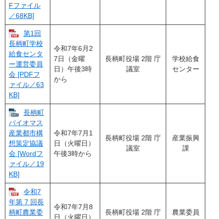
Fファイル
／68KB]
第1回
長柄町学校
令和7年6月2
給食センタ
7日（金曜
長柄町役場 2階 庁
学校給食
ー運営委員
日）午後3時
議室
センター
会 [PDFフ
から
ァイル／63
KB]
長柄町
バイオマス
令和7年7月1
産業都市構
長柄町役場 2階 庁
産業振興
日（火曜日）
想策定協議
議室
課
午後3時から
会 [Wordフ
ァイル／19
KB]
令和7
年第 7 回長
令和7年7月8
長柄町役場 2階 庁
農業委員
柄町農業委
日（火曜日）