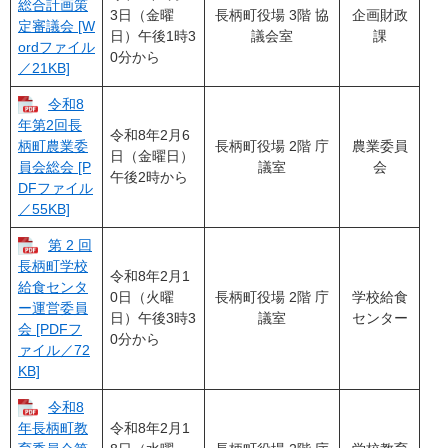
総合計画策
3日（金曜
長柄町役場 3階 協
企画財政
定審議会 [W
日）午後1時3
議会室
課
ordファイル
0分から
／21KB]
令和8
年第2回長
令和8年2月6
長柄町役場 2階 庁
農業委員
柄町農業委
日（金曜日）
議室
会
員会総会 [P
午後2時から
DFファイル
／55KB]
第 2 回
長柄町学校
​令和8年2月1
給食センタ
0日（火曜
長柄町役場 2階 庁
学校給食
ー運営委員
日）午後3時3
議室
センター
会 [PDFフ
0分から
ァイル／72
KB]
令和8
令和8年2月1
年長柄町教