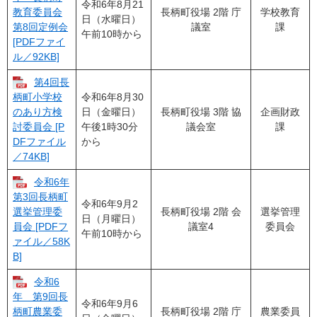
令和6年8月21
長柄町役場 2階 庁
学校教育
教育委員会
日（水曜日）
議室
課
第8回定例会
午前10時から
[PDFファイ
ル／92KB]
第4回長
令和6年8月30
柄町小学校
日（金曜日）
長柄町役場 3階 協
企画財政
のあり方検
午後1時30分
議会室
課
討委員会 [P
から
DFファイル
／74KB]
令和6年
第3回長柄町
令和6年9月2
長柄町役場 2階 会
選挙管理
選挙管理委
日（月曜日）
議室4
委員会
員会 [PDFフ
午前10時から
ァイル／58K
B]
令和6
年 第9回長
令和6年9月6
長柄町役場 2階 庁
農業委員
柄町農業委