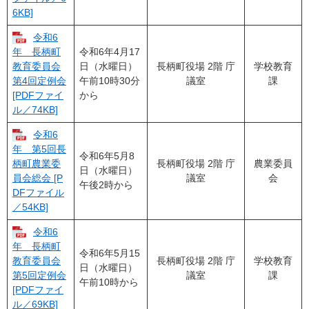
6KB]
令和6
令和6年4月17
年 長柄町
日（水曜日）
長柄町役場 2階 庁
学校教育
教育委員会
午前10時30分
議室
課
第4回定例会
から
[PDFファイ
ル／74KB]
令和6
年 第5回長
令和6年5月8
長柄町役場 2階 庁
農業委員
柄町農業委
日（水曜日）
議室
会
員会総会 [P
午後2時から
DFファイル
／54KB]
令和6
年 長柄町
令和6年5月15
長柄町役場 2階 庁
学校教育
教育委員会
日（水曜日）
議室
課
第5回定例会
午前10時から
[PDFファイ
ル／69KB]