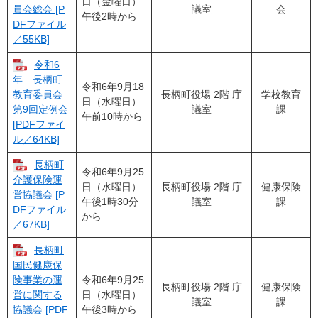
日（金曜日）
議室
会
員会総会 [P
午後2時から
DFファイル
／55KB]
令和6
年 長柄町
令和6年9月18
長柄町役場 2階 庁
学校教育
教育委員会
日（水曜日）
議室
課
第9回定例会
午前10時から
[PDFファイ
ル／64KB]
長柄町
令和6年9月25
介護保険運
日（水曜日）
長柄町役場 2階 庁
健康保険
営協議会 [P
午後1時30分
議室
課
DFファイル
から
／67KB]
長柄町
国民健康保
令和6年9月25
険事業の運
長柄町役場 2階 庁
健康保険
日（水曜日）
営に関する
議室
課
午後3時から
協議会 [PDF