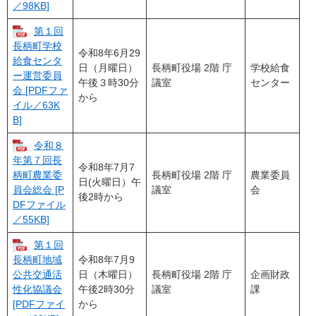
／98KB]
第１回
長柄町学校
令和8年6月29
給食センタ
日（月曜日）
長柄町役場 2階 庁
学校給食
ー運営委員
午後３時30分
議室
センター
会 [PDFファ
から
イル／63K
B]
令和８
年第７回長
令和8年7月7
長柄町役場 2階 庁
農業委員
柄町農業委
日(火曜日）午
議室
会
員会総会 [P
後2時から
DFファイル
／55KB]
第１回
令和8年7月9
長柄町地域
日（木曜日）
長柄町役場 2階 庁
企画財政
公共交通活
午後2時30分
議室
課
性化協議会
から
[PDFファイ