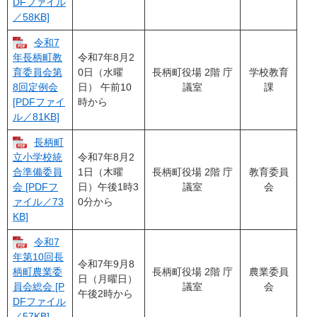
DFファイル
／58KB]
令和7
令和7年8月2
年長柄町教
0日（水曜
長柄町役場 2階 庁
学校教育
育委員会第
日） 午前10
議室
課
8回定例会
時から
[PDFファイ
ル／81KB]
長柄町
令和7年8月2
立小学校統
1日（木曜
長柄町役場 2階 庁
教育委員
合準備委員
日）午後1時3
議室
会
会 [PDFフ
0分から
ァイル／73
KB]
令和7
年第10回長
令和7年9月8
長柄町役場 2階 庁
農業委員
柄町農業委
日（月曜日）
議室
会
員会総会 [P
午後2時から
DFファイル
／57KB]