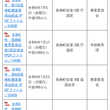
令和6
年 第7回長
令和6年7月5
長柄町役場 2階 庁
農業委員
柄町農業委
日（金曜日）
議室
会
員会総会 [P
午後2時から
DFファイル
／54KB]
令和6
年 長柄町
令和6年7月17
長柄町役場 2階 庁
学校教育
教育委員会
日（水曜日）
議室
課
第7回定例会
午前10時から
[PDFファイ
ル／74KB]
令和6
年 第8回長
令和6年7月22
長柄町役場 3階 協
農業委員
柄町農業委
日（月曜日）
議会室
会
員会総会 [P
午前9時から
DFファイル
／55KB]
令和6
年 長柄町