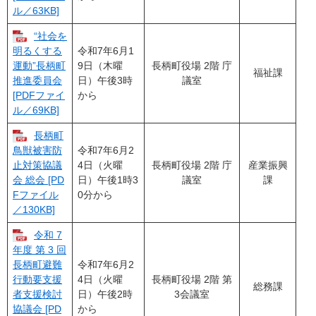
ル／63KB]
“社会を
令和7年6月1
明るくする
9日（木曜
長柄町役場 2階 庁
運動”長柄町
福祉課
日）午後3時
議室
推進委員会
から
[PDFファイ
ル／69KB]
長柄町
令和7年6月2
鳥獣被害防
4日（火曜
長柄町役場 2階 庁
産業振興
止対策協議
日）午後1時3
議室
課
会 総会 [PD
0分から
Fファイル
／130KB]
令和 7
年度 第 3 回
令和7年6月2
長柄町避難
4日（火曜
長柄町役場 2階 第
行動要支援
総務課
日）午後2時
3会議室
者支援検討
から
協議会 [PD