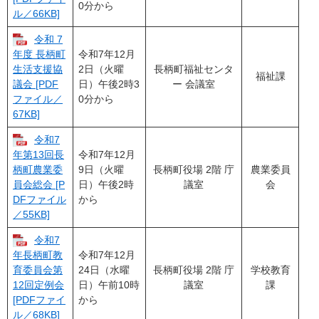
0分から
ル／66KB]
令和 7
令和7年12月
年度 長柄町
2日（火曜
長柄町福祉センタ
生活支援協
福祉課
日）午後2時3
ー 会議室
議会 [PDF
0分から
ファイル／
67KB]
令和7
令和7年12月
年第13回長
9日（火曜
長柄町役場 2階 庁
農業委員
柄町農業委
日）午後2時
議室
会
員会総会 [P
から
DFファイル
／55KB]
令和7
令和7年12月
年長柄町教
24日（水曜
長柄町役場 2階 庁
学校教育
育委員会第
日）午前10時
議室
課
12回定例会
から
[PDFファイ
ル／68KB]