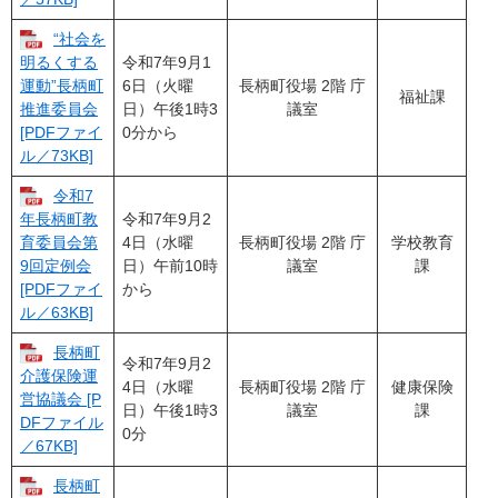
“社会を
令和7年9月1
明るくする
6日（火曜
長柄町役場 2階 庁
運動”長柄町
福祉課
日）午後1時3
議室
推進委員会
0分から
[PDFファイ
ル／73KB]
令和7
令和7年9月2
年長柄町教
4日（水曜
長柄町役場 2階 庁
学校教育
育委員会第
日）午前10時
議室
課
9回定例会
から
[PDFファイ
ル／63KB]
長柄町
令和7年9月2
介護保険運
4日（水曜
長柄町役場 2階 庁
健康保険
営協議会 [P
日）午後1時3
議室
課
DFファイル
0分
／67KB]
長柄町