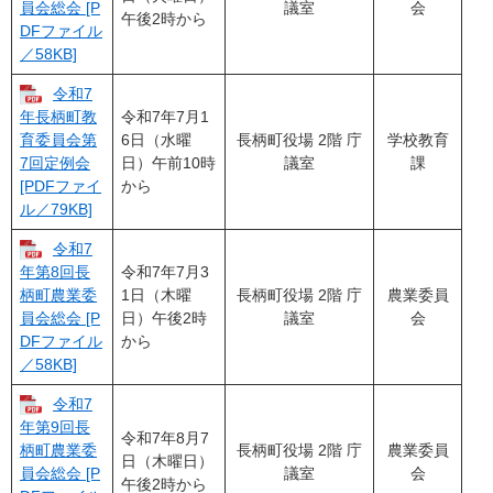
議室
会
員会総会 [P
午後2時から
DFファイル
／58KB]
令和7
令和7年7月1
年長柄町教
6日（水曜
長柄町役場 2階 庁
学校教育
育委員会第
日）午前10時
議室
課
7回定例会
から
[PDFファイ
ル／79KB]
令和7
令和7年7月3
年第8回長
1日（木曜
長柄町役場 2階 庁
農業委員
柄町農業委
日）午後2時
議室
会
員会総会 [P
から
DFファイル
／58KB]
令和7
年第9回長
令和7年8月7
長柄町役場 2階 庁
農業委員
柄町農業委
日（木曜日）
議室
会
員会総会 [P
午後2時から