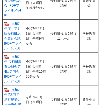
長柄町役場 2階 庁
農業委員
業委員会総
日（火曜日）
議室
会
会 [PDFフ
午後2時から
ァイル／54
KB]
令和7
令和7年4月1
年度 第1
6日（水曜
長柄町役場 2階 ミ
学校教育
回長柄町総
日）午前9時
ニホール
課
合教育会議
から
[PDFファイ
ル／65KB]
令和7
令和7年4月1
年 長柄町教
6日（水曜
長柄町役場 2階 庁
学校教育
育委員会第
日）午前10時
議室
課
4回定例会
30分から
[PDFファイ
ル／74KB]
令和7
年第5回長
令和7年5月8
長柄町役場 2階 庁
農業委員
柄町農業委
日（木曜日）
議室
会
員会総会 [P