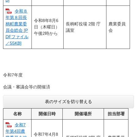
B]
令和８
年第８回長
令和8年8月6
長柄町役場 2階 庁
農業委員
柄町農業委
日（木曜日）
議室
会
員会総会 [P
午後2時から
DFファイル
／55KB]
令和7年度
会議・審議会等の開催済
表のサイズを切り替える
名称
開催日時
開催場所
担当部署
令和7
年第4回農
令和7年4月8