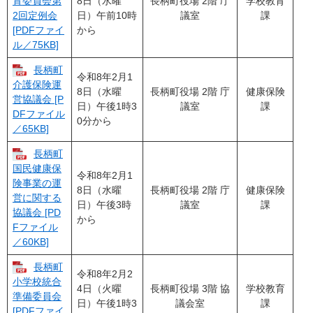
8日（水曜
長柄町役場 2階 庁
学校教育
育委員会第
日）午前10時
議室
課
2回定例会
から
[PDFファイ
ル／75KB]
長柄町
令和8年2月1
介護保険運
8日（水曜
長柄町役場 2階 庁
健康保険
営協議会 [P
日）午後1時3
議室
課
DFファイル
0分から
／65KB]
長柄町
国民健康保
令和8年2月1
険事業の運
8日（水曜
長柄町役場 2階 庁
健康保険
営に関する
日）午後3時
議室
課
協議会 [PD
から
Fファイル
／60KB]
長柄町
令和8年2月2
小学校統合
4日（火曜
長柄町役場 3階 協
学校教育
準備委員会
日）午後1時3
議会室
課
[PDFファイ