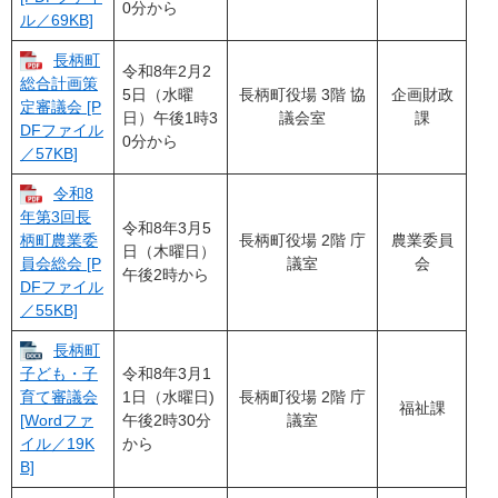
0分から
ル／69KB]
長柄町
令和8年2月2
総合計画策
5日（水曜
長柄町役場 3階 協
企画財政
定審議会 [P
日）午後1時3
議会室
課
DFファイル
0分から
／57KB]
令和8
年第3回長
令和8年3月5
長柄町役場 2階 庁
農業委員
柄町農業委
日（木曜日）
議室
会
員会総会 [P
午後2時から
DFファイル
／55KB]
長柄町
令和8年3月1
子ども・子
1日（水曜日)
長柄町役場 2階 庁
育て審議会
福祉課
午後2時30分
議室
[Wordファ
から
イル／19K
B]