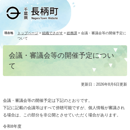
ペ
メ
ー
ニ
ジ
ュ
の
ー
先
を
頭
飛
トップページ
>
組織でさがす
>
総務課
>
会議・審議会等の開催予定に
現在地
ついて
で
ば
す
し
本
。
て
会議・審議会等の開催予定につい
文
本
文
て
へ
更新日：2026年8月6日更新
​会議・審議会等の開催予定は下記のとおりです。
下記に記載の会議等はすべて傍聴可能ですが、個人情報が審議され
る場合は、この部分を非公開とさせていただく場合があります。
令和8年度