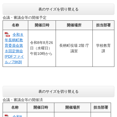
表のサイズを切り替える
会議・審議会等の開催予定
名称
開催日時
開催場所
担当部署
令和８
年長柄町教
令和8年8月26
長柄町役場 2階 庁
学校教育
育委員会第
日（水曜日）
議室
課
８回定例会
午前10時から
[PDFファイ
ル／79KB]
表のサイズを切り替える
会議・審議会等の開催済
名称
開催日時
開催場所
担当部署
令和8