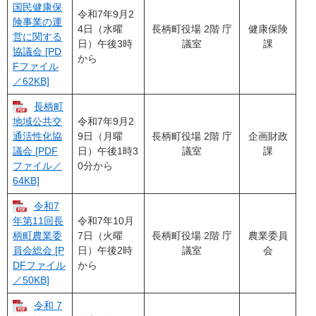
国民健康保
令和7年9月2
険事業の運
4日（水曜
長柄町役場 2階 庁
健康保険
営に関する
日）午後3時
議室
課
協議会 [PD
から
Fファイル
／62KB]
長柄町
令和7年9月2
地域公共交
9日（月曜
長柄町役場 2階 庁
企画財政
通活性化協
日）午後1時3
議室
課
議会 [PDF
0分から
ファイル／
64KB]
令和7
令和7年10月
年第11回長
7日（火曜
長柄町役場 2階 庁
農業委員
柄町農業委
日）午後2時
議室
会
員会総会 [P
から
DFファイル
／50KB]
令和 7