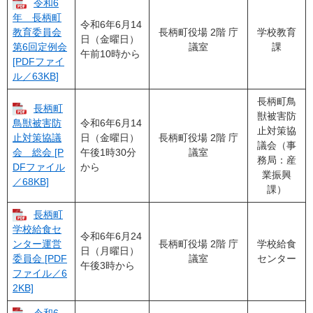
令和6
年 長柄町
令和6年6月14
長柄町役場 2階 庁
学校教育
教育委員会
日（金曜日）
議室
課
第6回定例会
午前10時から
[PDFファイ
ル／63KB]
長柄町鳥
長柄町
獣被害防
令和6年6月14
鳥獣被害防
止対策協
日（金曜日）
長柄町役場 2階 庁
止対策協議
議会（事
午後1時30分
議室
会 総会 [P
務局：産
から
DFファイル
業振興
／68KB]
課）
長柄町
学校給食セ
令和6年6月24
長柄町役場 2階 庁
学校給食
ンター運営
日（月曜日）
議室
センター
委員会 [PDF
午後3時から
ファイル／6
2KB]