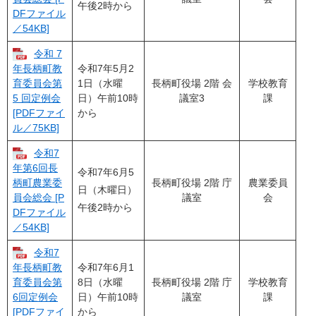
午後2時から
DFファイル
／54KB]
令和 7
令和7年5月2
年長柄町教
1日（水曜
長柄町役場 2階 会
学校教育
育委員会第
日）午前10時
議室3
課
5 回定例会
から
[PDFファイ
ル／75KB]
令和7
年第6回長
令和7年6月5
長柄町役場 2階 庁
​農業委員
柄町農業委
日（木曜日）
議室
会
員会総会 [P
午後2時から
DFファイル
／54KB]
令和7
令和7年6月1
年長柄町教
8日（水曜
長柄町役場 2階 庁
学校教育
育委員会第
日）午前10時
議室
課
6回定例会
から
[PDFファイ