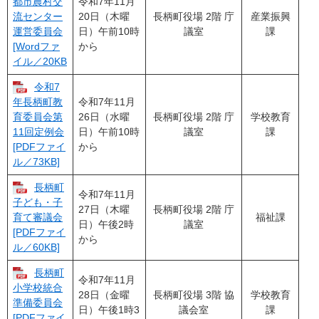
令和7年11月
都市農村交
20日（木曜
長柄町役場 2階 庁
産業振興
流センター
日）午前10時
議室
課
運営委員会
から
[Wordファ
イル／20KB
令和7
令和7年11月
年長柄町教
26日（水曜
長柄町役場 2階 庁
学校教育
育委員会第
日）午前10時
議室
課
11回定例会
から
[PDFファイ
ル／73KB]
長柄町
令和7年11月
子ども・子
27日（木曜
長柄町役場 2階 庁
福祉課
育て審議会
日）午後2時
議室
[PDFファイ
から
ル／60KB]
長柄町
令和7年11月
小学校統合
28日（金曜
長柄町役場 3階 協
学校教育
準備委員会
日）午後1時3
議会室
課
[PDFファイ