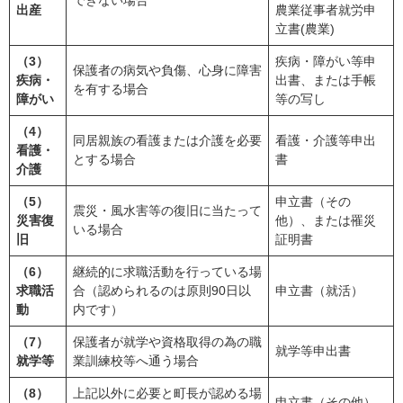
出産
農業従事者就労申
立書(農業)
（3）
疾病・障がい等申
保護者の病気や負傷、心身に障害
疾病・
出書、または手帳
を有する場合
障がい
等の写し
（4）
同居親族の看護または介護を必要
看護・介護等申出
看護・
とする場合
書
介護
（5）
申立書（その
震災・風水害等の復旧に当たって
災害復
他）、または罹災
いる場合
旧
証明書
（6）
継続的に求職活動を行っている場
求職活
合（認められるのは原則90日以
申立書（就活）
動
内です）
（7）
保護者が就学や資格取得の為の職
就学等申出書
就学等
業訓練校等へ通う場合
（8）
上記以外に必要と町長が認める場
申立書（その他）