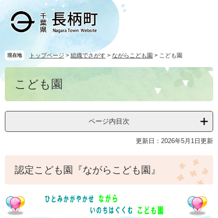
ペ
メ
ー
ニ
ジ
ュ
の
ー
先
を
頭
飛
トップページ
>
組織でさがす
>
ながらこども園
>
こども園
現在地
で
ば
本
す
し
こども園
文
。
て
本
文
へ
ページ内目次
更新日：2026年5月1日更新
認定こども園『ながらこども園』