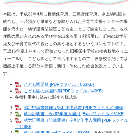
本園は、平成22年4月に長柄保育所、三島野保育所、水上幼稚園を
統合し、一時預かり事業などを取り入れた子育て支援センターの機
能を備えた「幼保連携型認定こども園」として開園しました。地域
住民の思い入れのある学び舎を出来る限り利活用し、町内の就学前
児及び子育て世代の親たちの集う場とするというコンセプトの下、
平成16年度末をもって廃校となった旧昭栄中学校の校舎校地をリニ
ューアルし、こども園として再活用するもので、改修校舎だけでは
機能上不足する部分を新築し新旧一体化した総合施設としていま
す。
こども園要覧 [PDFファイル／863KB]
こども園の開園日等[PDFファイル／40KB]
各種利用申し込みに関する様式集
認定申請書兼施設等利用申込書 [PDFファイル／89KB]
就労証明書 令和7年度入園用 [Excelファイル／61KB]
就労証明書（記載要領）令和7年度入園用 [PDFファイル
／148KB]
就労証明書 [Excelファイル／57KB]
※令和6年度用