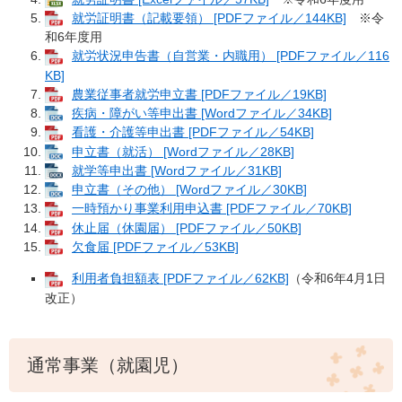
就労証明書（記載要領） [PDFファイル／144KB]
※令
和6年度用
就労状況申告書（自営業・内職用） [PDFファイル／116
KB]
農業従事者就労申立書 [PDFファイル／19KB]
疾病・障がい等申出書 [Wordファイル／34KB]
看護・介護等申出書 [PDFファイル／54KB]
申立書（就活） [Wordファイル／28KB]
就学等申出書 [Wordファイル／31KB]
申立書（その他） [Wordファイル／30KB]
一時預かり事業利用申込書 [PDFファイル／70KB]
休止届（休園届） [PDFファイル／50KB]
欠食届 [PDFファイル／53KB]
利用者負担額表 [PDFファイル／62KB]
（令和6年4月1日
改正）
通常事業（就園児）