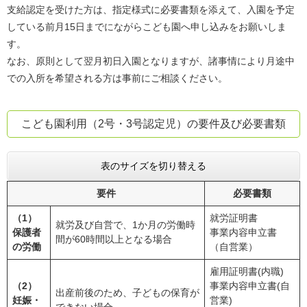
支給認定を受けた方は、指定様式に必要書類を添えて、入園を予定
している前月15日までにながらこども園へ申し込みをお願いしま
す。
なお、原則として翌月初日入園となりますが、諸事情により月途中
での入所を希望される方は事前にご相談ください。
こども園利用（2号・3号認定児）の要件及び必要書類
表のサイズを切り替える
要件
必要書類
（1）
就労証明書
就労及び自営で、1か月の労働時
保護者
事業内容申立書
間が60時間以上となる場合
の労働
（自営業）
雇用証明書(内職)
（2）
事業内容申立書(自
出産前後のため、子どもの保育が
妊娠・
営業)
できない場合