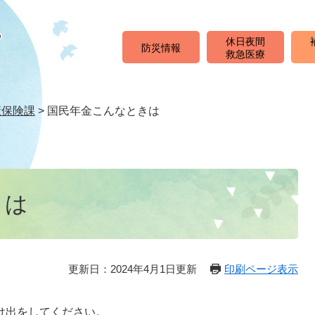
休日夜間
防災情報
救急医療
康保険課
>
国民年金こんなときは
きは
更新日：2024年4月1日更新
印刷ページ表示
け出をしてください。