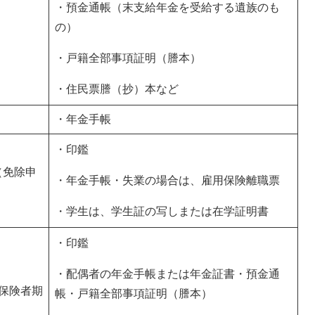
・預金通帳（末支給年金を受給する遺族のも
の）
・戸籍全部事項証明（謄本）
・住民票謄（抄）本など
・年金手帳
・印鑑
（免除申
・年金手帳・失業の場合は、雇用保険離職票
・学生は、学生証の写しまたは在学証明書
・印鑑
・配偶者の年金手帳または年金証書・預金通
保険者期
帳・戸籍全部事項証明（謄本）