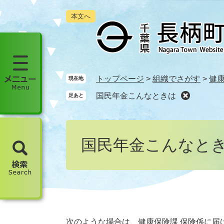
ペ
メ
本文へ
ー
ニ
ジ
ュ
の
ー
先
を
頭
飛
で
ば
メ
トップページ
>
組織でさがす
>
健
現在地
す
し
ニ
国民年金こんなときは
足あと
。
て
ュ
本
ー
文
本
を
へ
文
開
国民年金こんなと
く
検
索
を
開
く
次のような場合は、健康保険課 保険係に届