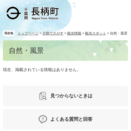
ペ
メ
ー
ニ
ジ
ュ
の
ー
先
を
頭
飛
トップページ
>
分類でさがす
>
観光情報
>
観光スポット
>
自然・風景
現在地
で
ば
本
す
し
自然・風景
文
。
て
本
文
現在、掲載されている情報はありません。
へ
見つからないときは
よくある質問と回答