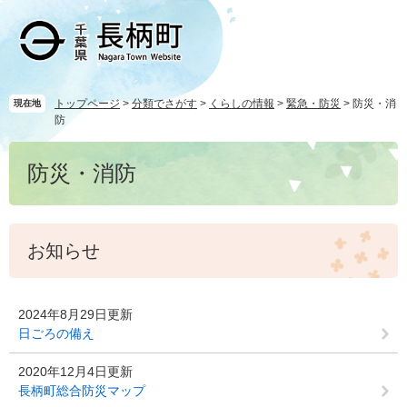
ペ
メ
ー
ニ
ジ
ュ
の
ー
先
を
頭
飛
トップページ
>
分類でさがす
>
くらしの情報
>
緊急・防災
>
防災・消
現在地
防
で
ば
す
し
本
。
て
防災・消防
文
本
文
へ
お知らせ
2024年8月29日更新
日ごろの備え
2020年12月4日更新
長柄町総合防災マップ