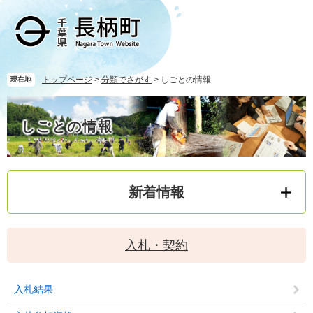
ペ
メ
ー
ニ
ジ
ュ
の
ー
先
を
頭
飛
トップページ
>
分類でさがす
>
しごとの情報
現在地
で
ば
本
す
し
文
しごとの情報
。
て
本
文
へ
新着情報
入札・契約
入札結果