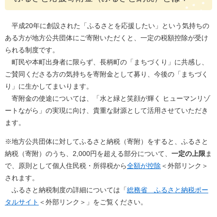
平成20年に創設された「ふるさとを応援したい」という気持ちの
ある方が地方公共団体にご寄附いただくと、一定の税額控除が受け
られる制度です。
町民や本町出身者に限らず、長柄町の「まちづくり」に共感し、
ご賛同くださる方の気持ちを寄附金として募り、今後の「まちづく
り」に生かしてまいります。
寄附金の使途については、「水と緑と笑顔が輝く ヒューマンリゾ
ートながら」の実現に向け、貴重な財源として活用させていただき
ます。
※地方公共団体に対してふるさと納税（寄附）をすると、ふるさと
納税（寄附）のうち、2,000円を超える部分について、
一定の上限
ま
で、原則として個人住民税・所得税から
全額が控除
＜外部リンク＞
されます。
ふるさと納税制度の詳細については「
総務省 ふるさと納税ポー
タルサイト
＜外部リンク＞
」をご覧ください。