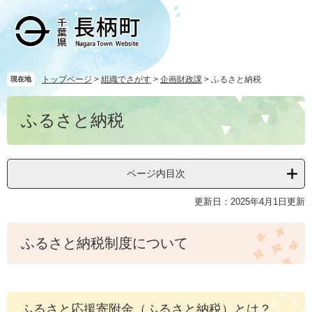
ペ
メ
ー
ニ
ジ
ュ
の
ー
先
を
頭
飛
トップページ
>
組織でさがす
>
企画財政課
>
ふるさと納税
現在地
で
ば
本
す
し
ふるさと納税
文
。
て
本
文
へ
ページ内目次
更新日：2025年4月1日更新
ふるさと納税制度について
ふるさと応援寄附金（ふるさと納税）とは？