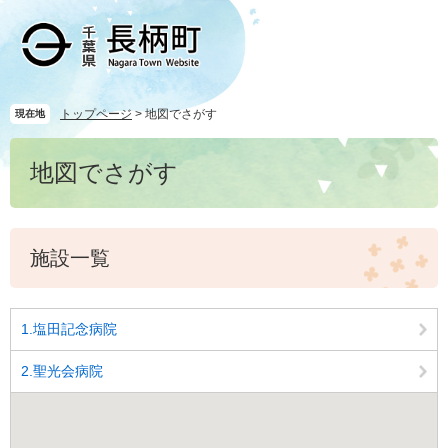
ペ
メ
ー
ニ
ジ
ュ
の
ー
先
を
頭
飛
トップページ
>
地図でさがす
現在地
で
ば
本
す
し
地図でさがす
文
。
て
本
文
へ
施設一覧
1.塩田記念病院
2.聖光会病院