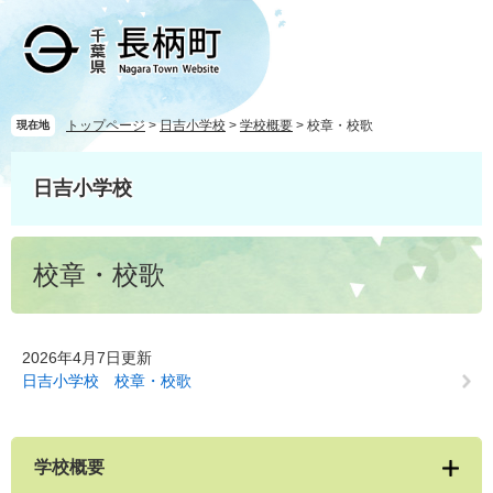
ペ
メ
ー
ニ
ジ
ュ
の
ー
先
を
頭
飛
トップページ
>
日吉小学校
>
学校概要
>
校章・校歌
現在地
で
ば
す
し
日吉小学校
。
て
本
文
本
へ
校章・校歌
文
2026年4月7日更新
日吉小学校 校章・校歌
学校概要