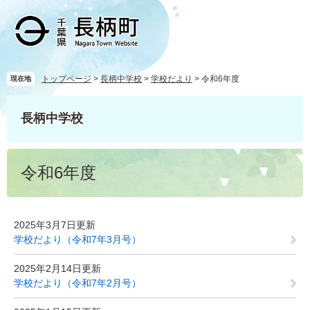
ペ
メ
ー
ニ
ジ
ュ
の
ー
先
を
頭
飛
トップページ
>
長柄中学校
>
学校だより
>
令和6年度
現在地
で
ば
す
し
長柄中学校
。
て
本
文
本
へ
令和6年度
文
2025年3月7日更新
学校だより（令和7年3月号）
2025年2月14日更新
学校だより（令和7年2月号）