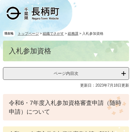
ペ
メ
ー
ニ
ジ
ュ
の
ー
先
を
頭
飛
トップページ
>
組織でさがす
>
総務課
>
入札参加資格
現在地
で
ば
本
す
し
入札参加資格
文
。
て
本
文
へ
ページ内目次
更新日：2023年7月18日更新
令和6・7年度入札参加資格審査申請（随時
申請）について