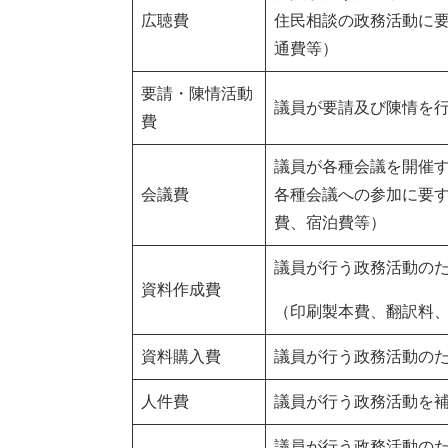
広聴費
住民相談の政務活動に
通費等）
要請・陳情活動
議員が要請及び陳情を
費
議員が各種会議を開催
会議費
各種会議への参加に要
費、宿泊費等）
議員が行う政務活動の
資料作成費
（印刷製本費、翻訳料
資料購入費
議員が行う政務活動の
人件費
議員が行う政務活動を
議員が行う政務活動の