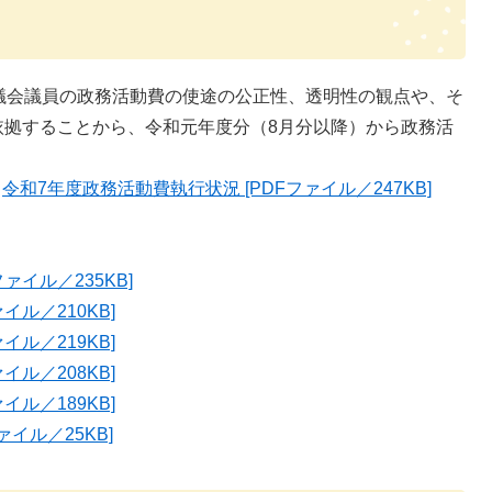
議会議員の政務活動費の使途の公正性、透明性の観点や、そ
依拠することから、令和元年度分（8月分以降）から政務活
況を報告します。
令和7年度政務活動費執行状況 [PDFファイル／247KB]
ァイル／235KB]
イル／210KB]
イル／219KB]
イル／208KB]
イル／189KB]
イル／25KB]