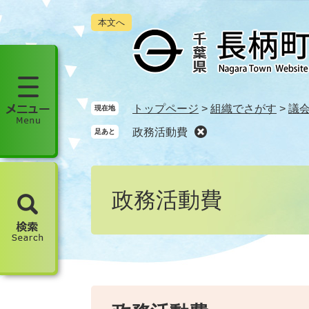
ペ
メ
本文へ
ー
ニ
ジ
ュ
の
ー
先
を
頭
飛
で
ば
メ
トップページ
>
組織でさがす
>
議
現在地
す
し
ニ
政務活動費
足あと
。
て
ュ
本
ー
文
本
を
へ
文
開
政務活動費
く
検
索
を
開
く