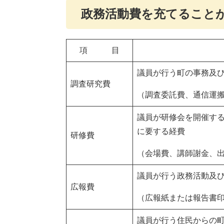
政務活動費を充てること
項 目
議員が行う町の事務及
調査研究費
（調査委託費、通信運
議員が研修会を開催す
に要する経費
研修費
（会場費、講師謝金、
議員が行う政務活動及
広報費
（広報紙または報告書
議員が行う住民からの