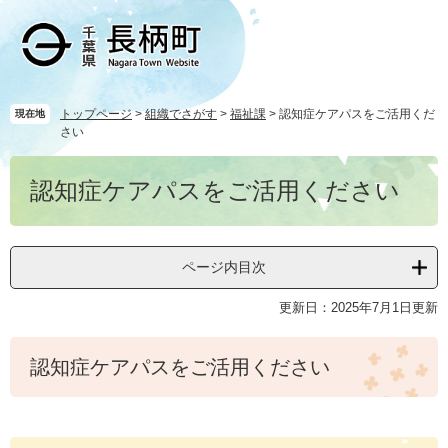
ペ
メ
ー
ニ
ジ
ュ
の
ー
先
を
頭
飛
トップページ
>
組織でさがす
>
福祉課
>
認知症ケアパスをご活用くだ
現在地
さい
で
ば
す
し
本
。
て
認知症ケアパスをご活用ください
文
本
文
へ
ページ内目次
更新日：2025年7月1日更新
認知症ケアパスをご活用ください