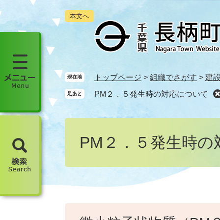
ペ
メ
本文へ
ー
ニ
ジ
ュ
の
ー
先
を
頭
飛
で
ば
メ
トップページ
>
組織でさがす
>
建
現在地
す
し
ニ
PM２．５発生時の対応について
足あと
。
て
ュ
本
ー
文
本
を
へ
文
開
PM２．５発生時の
く
検
索
を
開
く