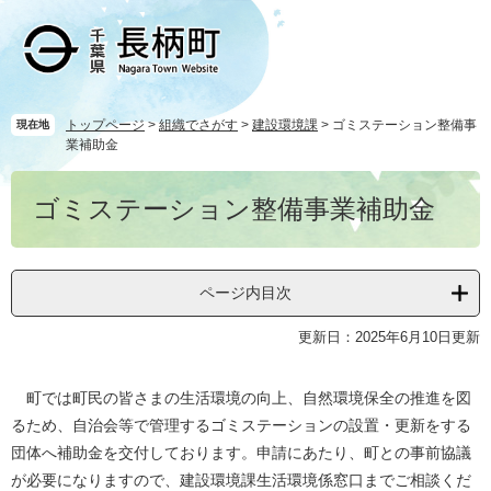
ペ
メ
ー
ニ
ジ
ュ
の
ー
先
を
頭
飛
トップページ
>
組織でさがす
>
建設環境課
>
ゴミステーション整備事
現在地
業補助金
で
ば
す
し
本
。
て
ゴミステーション整備事業補助金
文
本
文
へ
ページ内目次
更新日：2025年6月10日更新
町では町民の皆さまの生活環境の向上、自然環境保全の推進を図
るため、自治会等で管理するゴミステーションの設置・更新をする
団体へ補助金を交付しております。申請にあたり、町との事前協議
が必要になりますので、建設環境課生活環境係窓口までご相談くだ