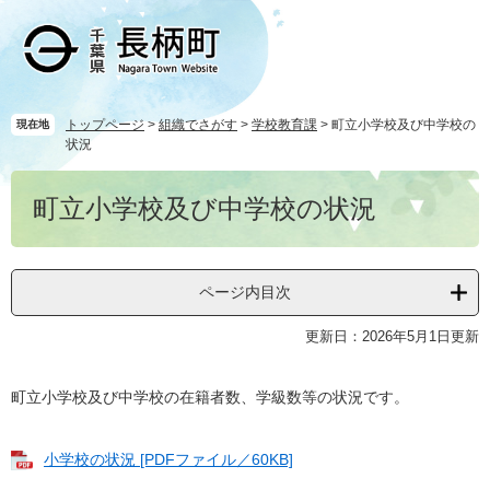
ペ
メ
ー
ニ
ジ
ュ
の
ー
先
を
頭
飛
トップページ
>
組織でさがす
>
学校教育課
>
町立小学校及び中学校の
現在地
状況
で
ば
す
し
本
。
て
町立小学校及び中学校の状況
文
本
文
へ
ページ内目次
更新日：2026年5月1日更新
町立小学校及び中学校の在籍者数、学級数等の状況です。
小学校の状況 [PDFファイル／60KB]