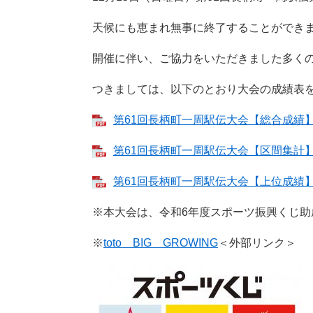
天候にも恵まれ無事に終了することができ
開催に伴い、ご協力をいただきました多く
つきましては、以下のとおり大会の成績表
第61回長柄町一周駅伝大会【総合成績】121
第61回長柄町一周駅伝大会【区間集計】121
第61回長柄町一周駅伝大会【上位成績】121
※本大会は、令和6年度スポーツ振興くじ
※
toto BIG GROWING
＜外部リンク＞