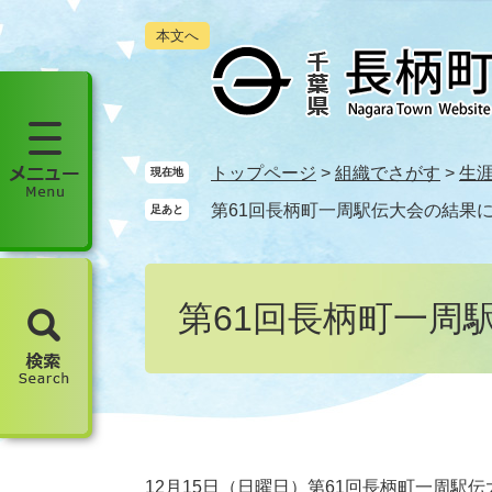
ペ
メ
本文へ
ー
ニ
ジ
ュ
の
ー
先
を
頭
飛
で
ば
メ
トップページ
>
組織でさがす
>
生
現在地
す
し
ニ
第61回長柄町一周駅伝大会の結果
足あと
。
て
ュ
本
ー
文
本
を
へ
文
開
第61回長柄町一周
く
検
索
を
開
く
12月15日（日曜日）第61回長柄町一周駅