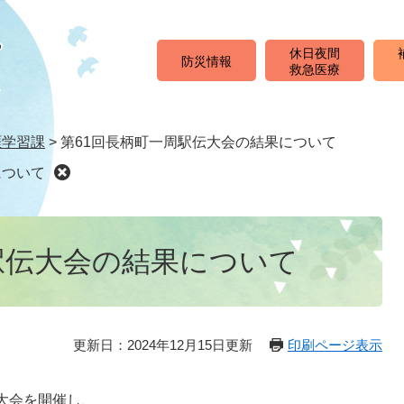
休日夜間
防災情報
救急医療
涯学習課
>
第61回長柄町一周駅伝大会の結果について
について
駅伝大会の結果について
更新日：2024年12月15日更新
印刷ページ表示
伝大会を開催し、