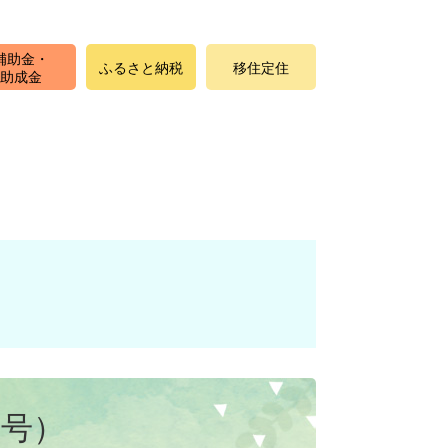
補助金・
ふるさと納税
移住定住
助成金
月号）