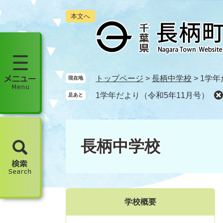
ペ
メ
本文へ
ー
ニ
ジ
ュ
の
ー
先
を
頭
飛
で
ば
メ
トップページ
>
長柄中学校
>
1学年
現在地
す
し
ニ
1学年だより（令和5年11月号）
足あと
。
て
ュ
本
ー
文
を
へ
開
長柄中学校
く
検
索
を
開
学校概要
く