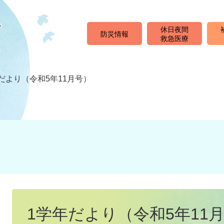
休日夜間
防災情報
救急医療
だより（令和5年11月号）
本
文
1学年だより（令和5年11