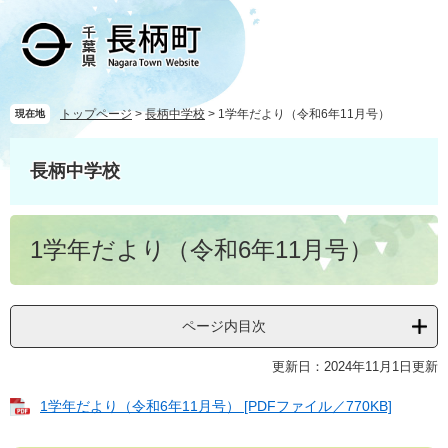
ペ
メ
ー
ニ
ジ
ュ
の
ー
先
を
頭
飛
トップページ
>
長柄中学校
>
1学年だより（令和6年11月号）
現在地
で
ば
す
し
長柄中学校
。
て
本
文
本
へ
1学年だより（令和6年11月号）
文
ページ内目次
更新日：2024年11月1日更新
1学年だより（令和6年11月号） [PDFファイル／770KB]