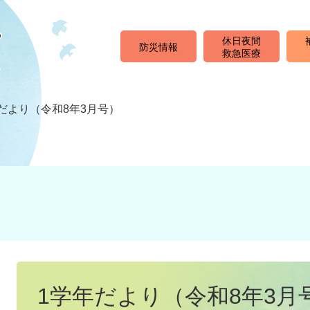
休日夜間
防災情報
救急医療
だより（令和8年3月号）
本
文
1学年だより（令和8年3月