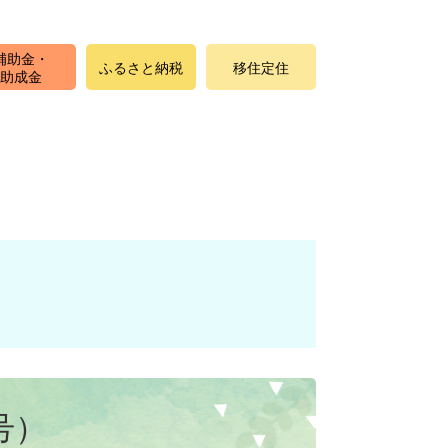
補助金・
ふるさと納税
移住定住
助成金
号）