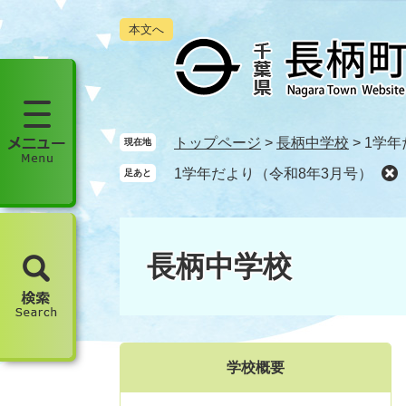
ペ
メ
本文へ
ー
ニ
ジ
ュ
の
ー
先
を
頭
飛
で
ば
メ
トップページ
>
長柄中学校
>
1学年
現在地
す
し
ニ
1学年だより（令和8年3月号）
足あと
。
て
ュ
本
ー
文
を
へ
開
長柄中学校
く
検
索
を
開
学校概要
く