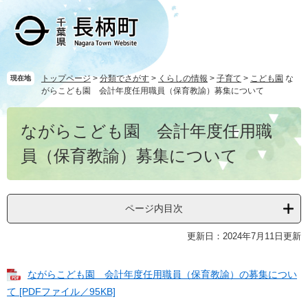
ペ
メ
ー
ニ
ジ
ュ
の
ー
先
を
頭
飛
トップページ
>
分類でさがす
>
くらしの情報
>
子育て
>
こども園
な
現在地
がらこども園 会計年度任用職員（保育教諭）募集について
で
ば
す
し
本
。
て
ながらこども園 会計年度任用職
文
本
文
員（保育教諭）募集について
へ
ページ内目次
更新日：2024年7月11日更新
ながらこども園 会計年度任用職員（保育教諭）の募集につい
て [PDFファイル／95KB]