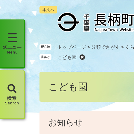
ペ
メ
本文へ
ー
ニ
ジ
ュ
の
ー
先
を
頭
飛
で
ば
メ
トップページ
>
分類でさがす
>
く
現在地
す
し
ニ
こども園
足あと
。
て
ュ
本
ー
文
本
を
へ
文
開
こども園
く
検
索
を
開
お知らせ
く