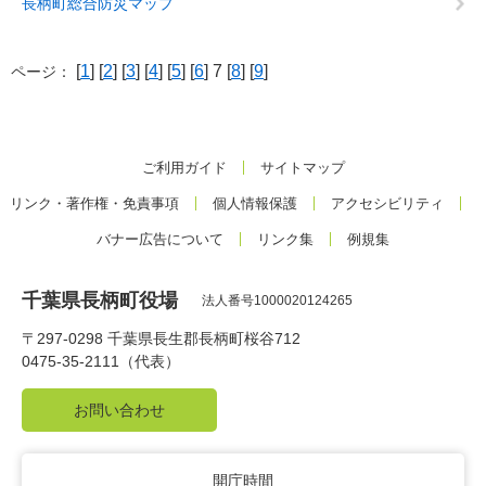
長柄町総合防災マップ
[
1
] [
2
] [
3
] [
4
] [
5
] [
6
] 7 [
8
] [
9
]
ページ：
ご利用ガイド
サイトマップ
リンク・著作権・免責事項
個人情報保護
アクセシビリティ
バナー広告について
リンク集
例規集
千葉県長柄町役場
法人番号1000020124265
〒297-0298 千葉県長生郡長柄町桜谷712
0475-35-2111（代表）
お問い合わせ
開庁時間