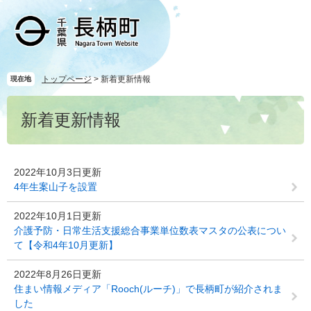
ペ
メ
ー
ニ
ジ
ュ
の
ー
先
を
頭
飛
トップページ
>
新着更新情報
現在地
で
ば
本
す
し
新着更新情報
文
。
て
本
文
へ
2022年10月3日更新
4年生案山子を設置
2022年10月1日更新
介護予防・日常生活支援総合事業単位数表マスタの公表につい
て【令和4年10月更新】
2022年8月26日更新
住まい情報メディア「Rooch(ルーチ)」で長柄町が紹介されま
した