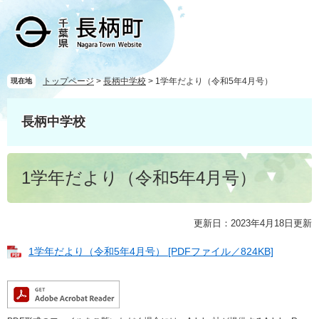
ペ
メ
ー
ニ
ジ
ュ
の
ー
先
を
頭
飛
トップページ
>
長柄中学校
>
1学年だより（令和5年4月号）
現在地
で
ば
す
し
長柄中学校
。
て
本
文
本
へ
1学年だより（令和5年4月号）
文
更新日：2023年4月18日更新
1学年だより（令和5年4月号） [PDFファイル／824KB]