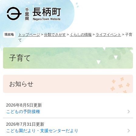
ペ
メ
ー
ニ
ジ
ュ
の
ー
先
を
頭
飛
トップページ
>
分類でさがす
>
くらしの情報
>
ライフイベント
>
子育
現在地
て
で
ば
す
し
本
。
て
子育て
文
本
文
へ
お知らせ
2026年8月5日更新
こどもの予防接種
2026年7月31日更新
こども園だより・支援センターだより