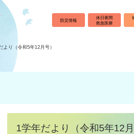
休日夜間
防災情報
救急医療
だより（令和5年12月号）
本
文
1学年だより（令和5年12