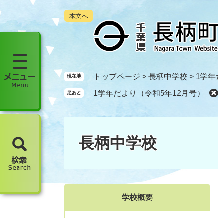
ペ
メ
本文へ
ー
ニ
ジ
ュ
の
ー
先
を
頭
飛
で
ば
メ
トップページ
>
長柄中学校
>
1学年
現在地
す
し
ニ
1学年だより（令和5年12月号）
足あと
。
て
ュ
本
ー
文
を
へ
開
長柄中学校
く
検
索
を
開
学校概要
く