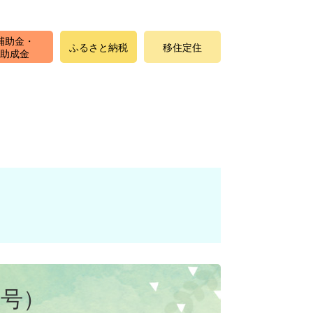
補助金・
ふるさと納税
移住定住
助成金
月号）