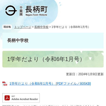
ペ
メ
ー
ニ
ジ
ュ
の
ー
先
を
頭
飛
トップページ
>
長柄中学校
>
1学年だより（令和6年1月号）
現在地
で
ば
す
し
長柄中学校
。
て
本
文
本
へ
1学年だより（令和6年1月号）
文
更新日：2024年1月9日更新
1学年だより（令和6年1月号） [PDFファイル／805KB]