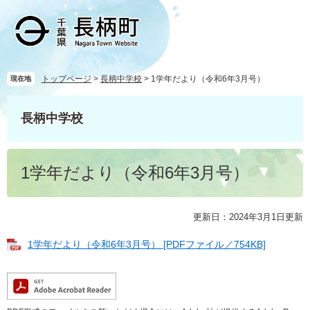
ペ
メ
ー
ニ
ジ
ュ
の
ー
先
を
頭
飛
トップページ
>
長柄中学校
>
1学年だより（令和6年3月号）
現在地
で
ば
す
し
長柄中学校
。
て
本
文
本
へ
1学年だより（令和6年3月号）
文
更新日：2024年3月1日更新
1学年だより（令和6年3月号） [PDFファイル／754KB]