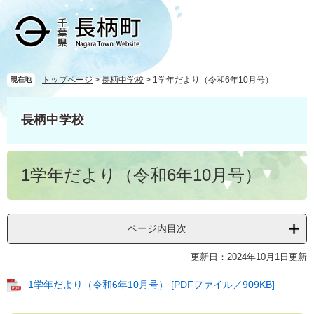
ペ
メ
ー
ニ
ジ
ュ
の
ー
先
を
頭
飛
トップページ
>
長柄中学校
>
1学年だより（令和6年10月号）
現在地
で
ば
す
し
長柄中学校
。
て
本
文
本
へ
1学年だより（令和6年10月号）
文
ページ内目次
更新日：2024年10月1日更新
1学年だより（令和6年10月号） [PDFファイル／909KB]